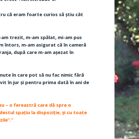
tru că eram foarte curios să știu cât
-am trezit, m-am spălat, mi-am pus
am întors, m-am asigurat că în cameră
eranja, după care m-am așezat în
inute în care pot să nu fac nimic fără
it în jur și pentru prima dată în ani de
u – o fereastră care dă spre o
stul spațiu la dispoziție, și cu toate
ile”.”