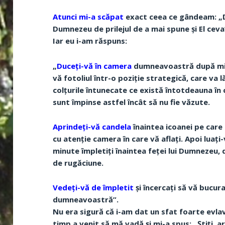
Atunci mi-a scăpat
exact ceea ce gândeam: „Dac
Dumnezeu de prilejul de a mai spune și El ceva
Iar eu i-am răspuns:
„
Duceți-vă în camera
dumneavoastră după micu
vă fotoliul într-o poziție strategică, care v
colțurile întunecate ce există întotdeauna în 
sunt împinse astfel încât să nu fie văzute.
Aprindeți-vă candela
înaintea icoanei pe care 
cu atenție camera în care vă aflați. Apoi luați
minute împletiți înaintea feței lui Dumnezeu, 
de rugăciune.
Vedeți-vă de împletit
și încercați să vă bucur
dumneavoastră”.
Nu era sigură că i-am dat un sfat foarte evlav
timp a venit să mă vadă și mi-a spus: „Știți, a