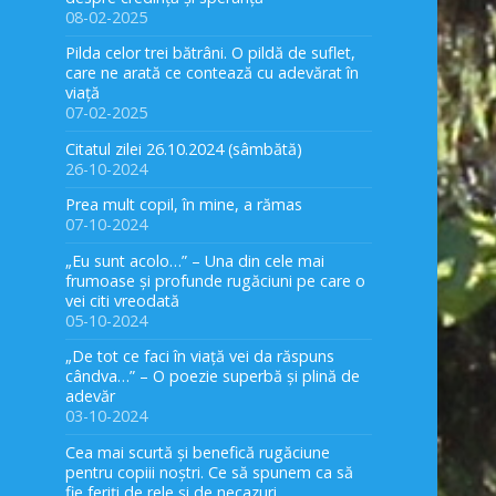
08-02-2025
Pilda celor trei bătrâni. O pildă de suflet,
care ne arată ce contează cu adevărat în
viață
07-02-2025
Citatul zilei 26.10.2024 (sâmbătă)
26-10-2024
Prea mult copil, în mine, a rămas
07-10-2024
„Eu sunt acolo…” – Una din cele mai
frumoase și profunde rugăciuni pe care o
vei citi vreodată
05-10-2024
„De tot ce faci în viață vei da răspuns
cândva…” – O poezie superbă și plină de
adevăr
03-10-2024
Cea mai scurtă și benefică rugăciune
pentru copiii noștri. Ce să spunem ca să
fie feriți de rele și de necazuri