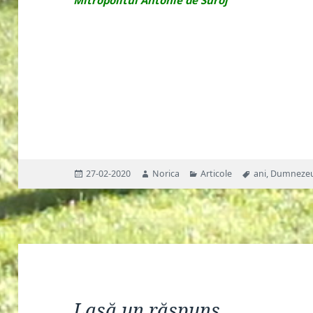
Mitropolitul Antonie de Suroj
Publicat
Autor
Categorii
Etichete
27-02-2020
Norica
Articole
ani
,
Dumneze
pe
Lasă un răspuns