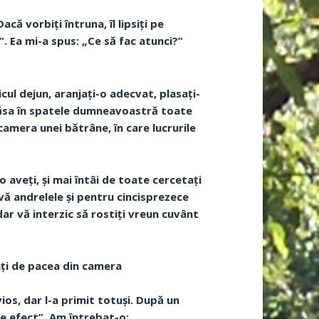
ă vorbiți întruna, îl lipsiți pe
”. Ea mi-a spus: „Ce să fac atunci?”
l dejun, aranjați-o adecvat, plasați-
a lăsa în spatele dumneavoastră toate
camera unei bătrâne, în care lucrurile
o aveți, și mai întâi de toate cercetați
-vă andrelele și pentru cincisprezece
dar vă interzic să rostiți vreun cuvânt
ați de pacea din camera
ios, dar l-a primit totuși. După un
re efect”. Am întrebat-o: