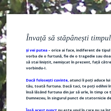
Învață să stăpânești timpu
și vei putea
– orice ai face, indiferent de tipu
vorba de o furtună, fie de o tragedie sau doa
să stai liniștit, nemișcat în prezent, față că
vorbindu-I.
Dacă folosești cuvinte,
atunci îi poți aduce lu
tău, toată furtuna. Dacă taci, te poți odihni î
însă lăsând furtuna din jur să urle, în timp ce t
Dumnezeu, în singurul punct de statornicie de
Însă acest punct
nu este unul în care nu se în