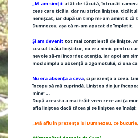
„M-am simțit
atât de tăcută, întrucât camera 
ceas care ticăia, dar nu strica liniștea, ticăitu
nemișcat, iar după un timp mi-am amintit că tr
Dumnezeu, așa că m-am apucat de împletit.
Și am devenit
tot mai conștientă de liniște. An
ceasul ticăia liniștitor, nu era nimic pentru ca
nevoie să-mi încordez atenția, iar apoi am sim
mod simplu o absență a zgomotului, ci una ca
Nu era absența a ceva
, ci prezența a ceva. Li
începu să mă cuprindă. Liniștea din jur începea 
mine”…
După aceasta a mai trăit vreo zece ani (a muri
afla liniștea dacă tăcea și se liniștea ea însăși:
„Mă aflu în prezența lui Dumnezeu, ce bucurie, 