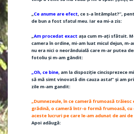
„
Ce anume are efect
, ce s-a întâmplat?”, pen
de bun a fost sfatul meu. Iar ea mi-a zis:
„
Am procedat exact
așa cum m-ați sfătuit. M
camera în ordine, mi-am luat micul dejun, m-
nu era nici o neorânduială care m-ar putea d
fotoliu și m-am gândit:
„Oh, ce bine
, am la dispoziție cincisprezece m
să mă simt vinovată din cauza asta!” și am priv
zile m-am gandit:
„Dumnezeule, în ce cameră frumoasă trăiesc e
grădină, o cameră într-o formă frumoasă, cu de
aceste lucruri pe care le-am adunat de ani de z
Apoi adăugă: