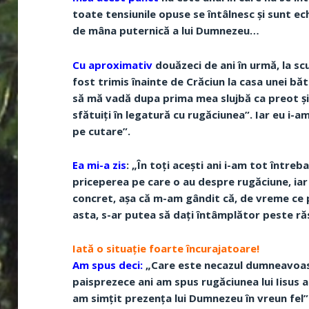
toate tensiunile opuse se întâlnesc și sunt ech
de mâna puternică a lui Dumnezeu…
Cu aproximativ
douăzeci de ani în urmă, la s
fost trimis înainte de Crăciun la casa unei b
să mă vadă dupa prima mea slujbă ca preot și 
sfătuiți în legatură cu rugăciunea”. Iar eu i-a
pe cutare”.
Ea mi-a zis
: „În toți acești ani i-am tot între
priceperea pe care o au despre rugăciune, iar 
concret, așa că m-am gândit că, de vreme ce p
asta, s-ar putea să dați întâmplător peste ră
Iată o situație foarte încurajatoare!
Am spus deci:
„Care este necazul dumneavoastr
paisprezece ani am spus rugăciunea lui Iisus 
am simțit prezența lui Dumnezeu în vreun fel”