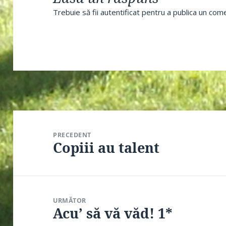
Trebuie să fii
autentificat
pentru a publica un come
Navigare
în
PRECEDENT
articole
Copiii au talent
Articolul
anterior:
URMĂTOR
Acu’ să vă văd! 1*
Articolul
următor: