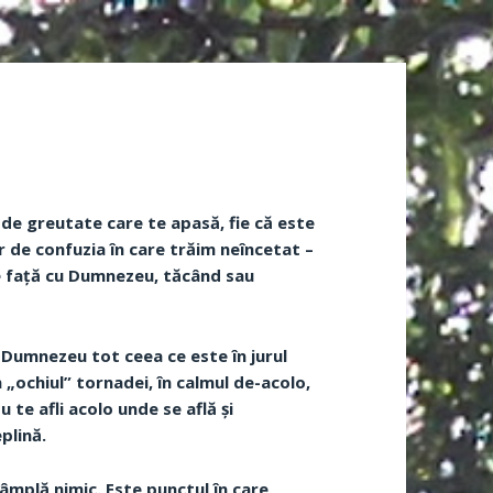
l
l de greutate care te apasă, fie că este
r de confuzia în care trăim neîncetat –
tre față cu Dumnezeu, tăcând sau
i Dumnezeu tot ceea ce este în jurul
n „ochiul” tornadei, în calmul de-acolo,
u te afli acolo unde se află și
plină.
tâmplă nimic. Este punctul în care