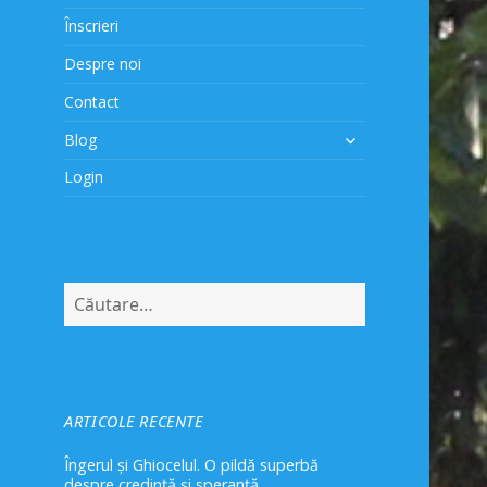
Înscrieri
Despre noi
Contact
extinde
Blog
meniul
Login
copil
Caută
după:
ARTICOLE RECENTE
Îngerul și Ghiocelul. O pildă superbă
despre credință și speranță