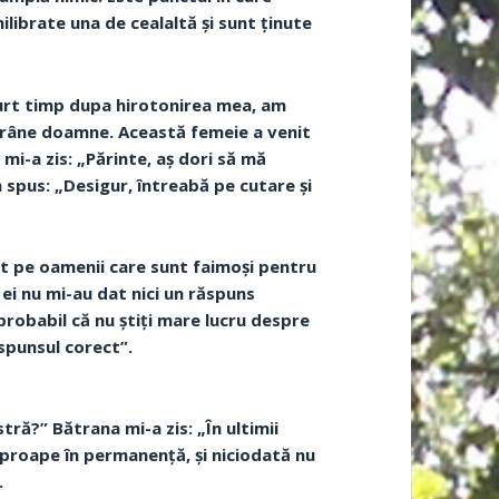
ilibrate una de cealaltă și sunt ținute
curt timp dupa hirotonirea mea, am
ătrâne doamne. Această femeie a venit
mi-a zis: „Părinte, aș dori să mă
m spus: „Desigur, întreabă pe cutare și
bat pe oamenii care sunt faimoși pentru
ei nu mi-au dat nici un răspuns
robabil că nu știți mare lucru despre
spunsul corect”.
ă?” Bătrana mi-a zis: „În ultimii
aproape în permanență, și niciodată nu
.