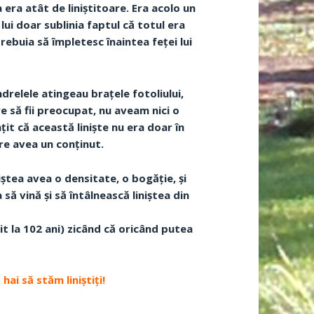
era atât de liniștitoare. Era acolo un
l lui doar sublinia faptul că totul era
ebuia să împletesc înaintea feței lui
drelele atingeau brațele fotoliului,
re să fii preocupat, nu aveam nici o
țit că această liniște nu era doar în
re avea un conținut.
niștea avea o densitate, o bogăție, și
să vină și să întâlnească liniștea din
t la 102 ani) zicând că oricând putea
hai să stăm liniștiți!