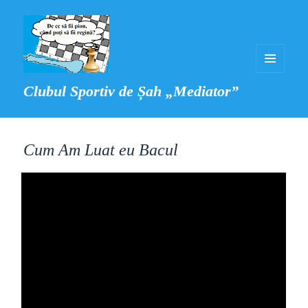
MENIU
Clubul Sportiv de Șah „Mediator”
ȘI
WIDGET-
URI
Cum Am Luat eu Bacul