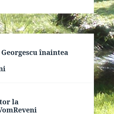
 Georgescu înaintea
ni
tor la
VomReveni