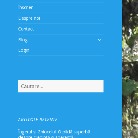
Înscrieri
Despre noi
Contact
extinde
Blog
meniul
Login
copil
Caută
după:
ARTICOLE RECENTE
Îngerul și Ghiocelul. O pildă superbă
despre credință și speranță