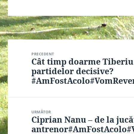
Navigare
în
PRECEDENT
articole
Cât timp doarme Tiberiu
Articolul
anterior:
partidelor decisive?
#AmFostAcolo#VomReve
URMĂTOR
Ciprian Nanu – de la jucă
Articolul
următor:
antrenor#AmFostAcolo#