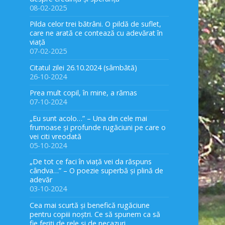
08-02-2025
Pilda celor trei bătrâni. O pildă de suflet,
care ne arată ce contează cu adevărat în
viață
07-02-2025
Citatul zilei 26.10.2024 (sâmbătă)
26-10-2024
Prea mult copil, în mine, a rămas
07-10-2024
„Eu sunt acolo…” – Una din cele mai
frumoase și profunde rugăciuni pe care o
vei citi vreodată
05-10-2024
„De tot ce faci în viață vei da răspuns
cândva…” – O poezie superbă și plină de
adevăr
03-10-2024
Cea mai scurtă și benefică rugăciune
pentru copiii noștri. Ce să spunem ca să
fie feriți de rele și de necazuri