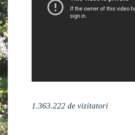
1.363.222 de
vizitatori