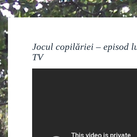
Jocul copilăriei – episod 
TV