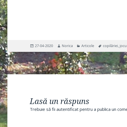
Publicat
Autor
Categorii
Etichete
27-04-2020
Norica
Articole
copilăriei
,
jocu
pe
Lasă un răspuns
Trebuie să fii
autentificat
pentru a publica un come