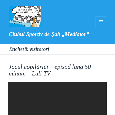
MENIU
Clubul Sportiv de Șah „Mediator”
ȘI
WIDGET-
Etichetă:
vizitatori
URI
Jocul copilăriei – episod lung 50
minute – Luli TV