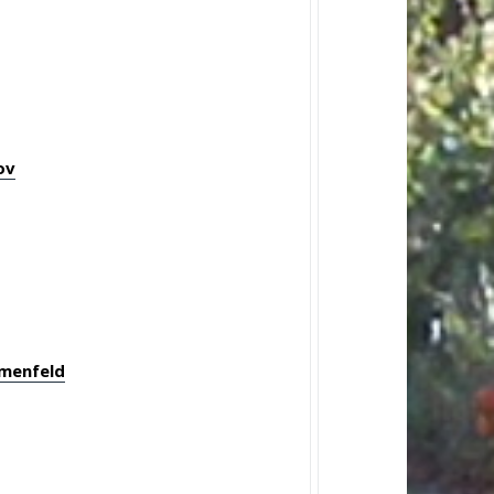
ov
umenfeld