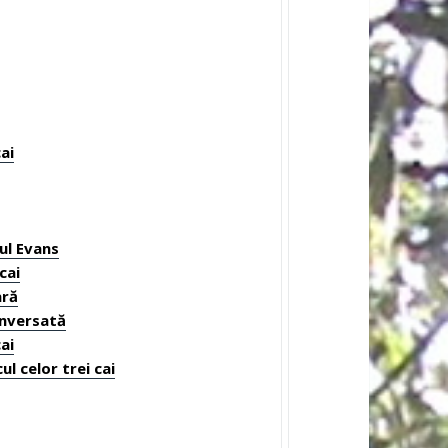
ai
ul Evans
cai
ară
inversată
ai
ul celor trei cai