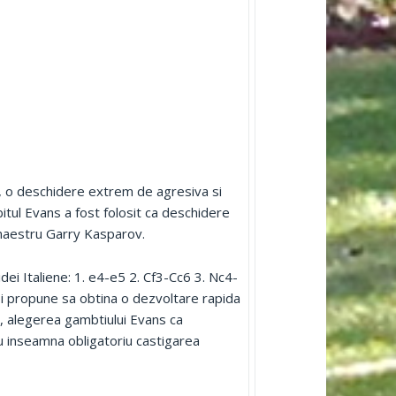
s, o deschidere extrem de agresiva si
bitul Evans a fost folosit ca deschidere
 maestru Garry Kasparov.
idei Italiene: 1. e4-e5 2. Cf3-Cc6 3. Nc4-
ul isi propune sa obtina o dezvoltare rapida
t, alegerea gambtiului Evans ca
nu inseamna obligatoriu castigarea