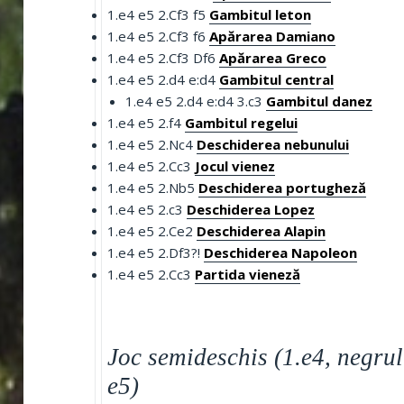
1.e4 e5 2.Cf3 f5
Gambitul leton
1.e4 e5 2.Cf3 f6
Apărarea Damiano
1.e4 e5 2.Cf3 Df6
Apărarea Greco
1.e4 e5 2.d4 e:d4
Gambitul central
1.e4 e5 2.d4 e:d4 3.c3
Gambitul danez
1.e4 e5 2.f4
Gambitul regelui
1.e4 e5 2.Nc4
Deschiderea nebunului
1.e4 e5 2.Cc3
Jocul vienez
1.e4 e5 2.Nb5
Deschiderea portugheză
1.e4 e5 2.c3
Deschiderea Lopez
1.e4 e5 2.Ce2
Deschiderea Alapin
1.e4 e5 2.Df3?!
Deschiderea Napoleon
1.e4 e5 2.Cc3
Partida vieneză
Joc semideschis (1.e4, negru
e5)