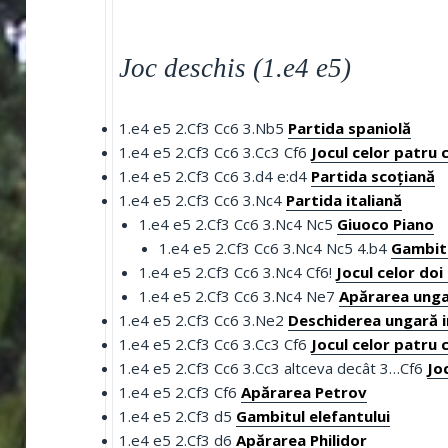
Joc deschis (1.e4 e5)
1.e4 e5 2.Cf3 Cc6 3.Nb5
Partida spaniolă
1.e4 e5 2.Cf3 Cc6 3.Cc3 Cf6
Jocul celor patru c
1.e4 e5 2.Cf3 Cc6 3.d4 e:d4
Partida scoțiană
1.e4 e5 2.Cf3 Cc6 3.Nc4
Partida italiană
1.e4 e5 2.Cf3 Cc6 3.Nc4 Nc5
Giuoco Piano
1.e4 e5 2.Cf3 Cc6 3.Nc4 Nc5 4.b4
Gambit
1.e4 e5 2.Cf3 Cc6 3.Nc4 Cf6!
Jocul celor doi 
1.e4 e5 2.Cf3 Cc6 3.Nc4 Ne7
Apărarea ung
1.e4 e5 2.Cf3 Cc6 3.Ne2
Deschiderea ungară 
1.e4 e5 2.Cf3 Cc6 3.Cc3 Cf6
Jocul celor patru c
1.e4 e5 2.Cf3 Cc6 3.Cc3 altceva decât 3…Cf6
Joc
1.e4 e5 2.Cf3 Cf6
Apărarea Petrov
1.e4 e5 2.Cf3 d5
Gambitul elefantului
1.e4 e5 2.Cf3 d6
Apărarea Philidor