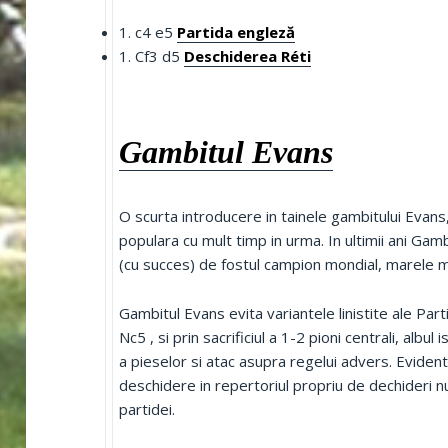
1. c4 e5
Partida engleză
1. Cf3 d5
Deschiderea Réti
Gambitul Evans
O scurta introducere in tainele gambitului Evan
populara cu mult timp in urma. In ultimii ani Gam
(cu succes) de fostul campion mondial, marele
Gambitul Evans evita variantele linistite ale Part
Nc5 , si prin sacrificiul a 1-2 pioni centrali, alb
a pieselor si atac asupra regelui advers. Eviden
deschidere in repertoriul propriu de dechideri 
partidei.