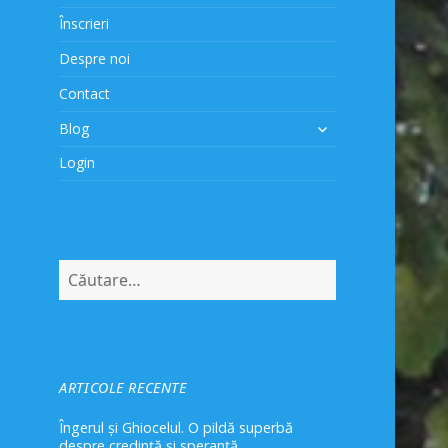
Înscrieri
Despre noi
Contact
extinde
Blog
meniul
Login
copil
Caută
după:
ARTICOLE RECENTE
Îngerul și Ghiocelul. O pildă superbă
despre credință și speranță