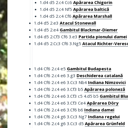
1.d4 d5 2.c4 Cc6
Apărarea Chigorin
1.d4 d5 2.c4 Nf5
Apărarea baltică
1.d4 d5 2.c4 Cf6
Apărarea Marshall
1.d4 d5 2.e3
Atacul Stonewall
1.d4 d5 2.e4
Gambitul Blackmar-Diemer
1.d4 d5 2.Cf3 Cf6 3.e3
Partida pionului damei
1.d4 d5 2.Cc3 Cf6 3.Ng5
Atacul Richter-Veres
1.d4 Cf6 2.c4 e5
Gambitul Budapesta
1.d4 Cf6 2.c4 e6 3.g3
Deschiderea catalană
1.d4 Cf6 2.c4 e6 3.Cc3 Nb4
Indiana Nimzovici
1.d4 Cf6 2.c4 e6 3.Cf3 b5
Apărarea poloneză
1.d4 Cf6 2.c4 e6 3.Cf3 c5 4.d5 b5
Gambitul Bl
1.d4 Cf6 2.c4 e6 3.Cf3 Ce4
Apărarea Döry
1.d4 Cf6 2.c4 e6 3.Cf6 b6
Indiana damei
1.d4 Cf6 2.c4 g6 3.Cc3 Ng7
Indiana regelui
1.d4 Cf6 2.c4 g6 3.Cc3 d5
Apărarea Grünfeld