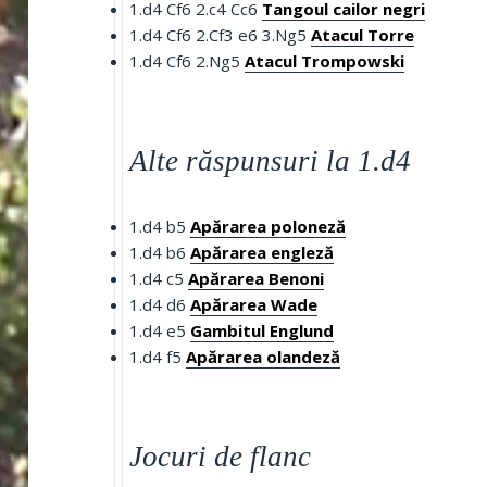
1.d4 Cf6 2.c4 Cc6
Tangoul cailor negri
1.d4 Cf6 2.Cf3 e6 3.Ng5
Atacul Torre
1.d4 Cf6 2.Ng5
Atacul Trompowski
Alte răspunsuri la 1.d4
1.d4 b5
Apărarea poloneză
1.d4 b6
Apărarea engleză
1.d4 c5
Apărarea Benoni
1.d4 d6
Apărarea Wade
1.d4 e5
Gambitul Englund
1.d4 f5
Apărarea olandeză
Jocuri de flanc