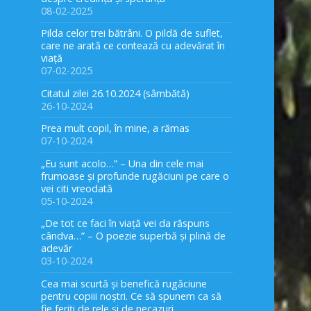
08-02-2025
Pilda celor trei bătrâni. O pildă de suflet,
care ne arată ce contează cu adevărat în
viață
07-02-2025
Citatul zilei 26.10.2024 (sâmbătă)
26-10-2024
Prea mult copil, în mine, a rămas
07-10-2024
„Eu sunt acolo…” – Una din cele mai
frumoase și profunde rugăciuni pe care o
vei citi vreodată
05-10-2024
„De tot ce faci în viață vei da răspuns
cândva…” – O poezie superbă și plină de
adevăr
03-10-2024
Cea mai scurtă și benefică rugăciune
pentru copiii noștri. Ce să spunem ca să
fie feriți de rele și de necazuri