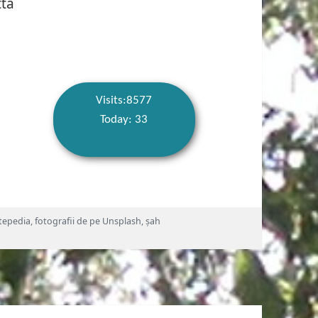
tta
Visits:8577
Today: 33
atepedia
,
fotografii de pe Unsplash
,
șah
)