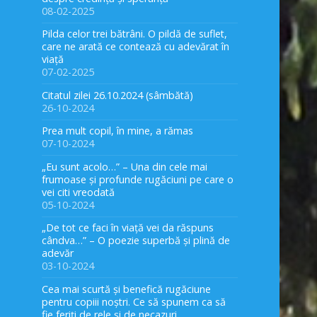
08-02-2025
Pilda celor trei bătrâni. O pildă de suflet,
care ne arată ce contează cu adevărat în
viață
07-02-2025
Citatul zilei 26.10.2024 (sâmbătă)
26-10-2024
Prea mult copil, în mine, a rămas
07-10-2024
„Eu sunt acolo…” – Una din cele mai
frumoase și profunde rugăciuni pe care o
vei citi vreodată
05-10-2024
„De tot ce faci în viață vei da răspuns
cândva…” – O poezie superbă și plină de
adevăr
03-10-2024
Cea mai scurtă și benefică rugăciune
pentru copiii noștri. Ce să spunem ca să
fie feriți de rele și de necazuri