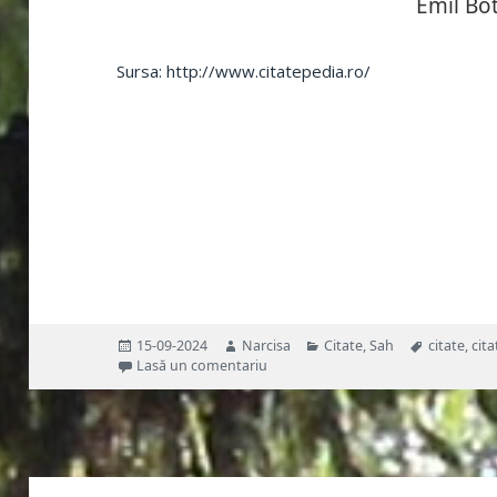
Emil Bo
Sursa: http://www.citatepedia.ro/
Publicat
Autor
Categorii
Etichete
15-09-2024
Narcisa
Citate
,
Sah
citate
,
cit
pe
la Citatul zilei 15.09.2024 (duminică
Lasă un comentariu