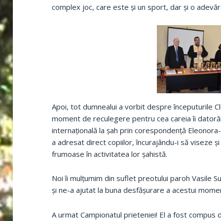
complex joc, care este și un sport, dar și o adevăr
Apoi, tot dumnealui a vorbit despre începuturile C
moment de reculegere pentru cea careia îi datorăm
internațională la șah prin corespondență Eleonora-A
a adresat direct copiilor, încurajându-i să viseze 
frumoase în activitatea lor șahistă.
Noi îi mulțumim din suflet preotului paroh Vasile S
și ne-a ajutat la buna desfășurare a acestui momen
A urmat Campionatul prieteniei! El a fost compus 