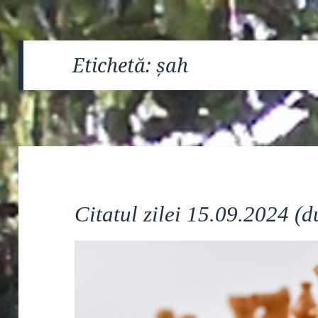
Etichetă:
șah
Citatul zilei 15.09.2024 (