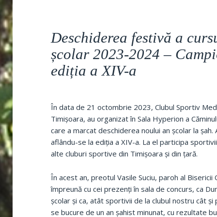
Deschiderea festivă a curs
școlar 2023-2024 – Campio
ediția a XIV-a
În data de 21 octombrie 2023, Clubul Sportiv Medi
Timișoara, au organizat în Sala Hyperion a Căminul
care a marcat deschiderea noului an școlar la șah. 
aflându-se la ediția a XIV-a. La el participa sportivii
alte cluburi sportive din Timișoara și din țară.
În acest an, preotul Vasile Suciu, paroh al Biserici
împreună cu cei prezenți în sala de concurs, ca 
școlar și ca, atât sportivii de la clubul nostru cât și
se bucure de un an șahist minunat, cu rezultate bun