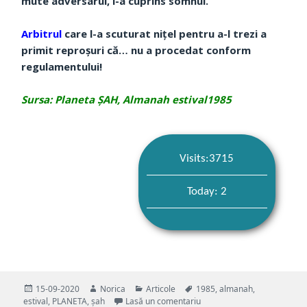
mute adversarul, l-a cuprins somnul.
Arbitrul
care l-a scuturat nițel pentru a-l trezi a
primit reproșuri că… nu a procedat conform
regulamentului!
Sursa: Planeta ȘAH, Almanah estival1985
Visits:3715
Today: 2
Publicat
Autor
Categorii
Etichete
15-09-2020
Norica
Articole
1985
,
almanah
,
pe
la SOMN
estival
,
PLANETA
,
șah
Lasă un comentariu