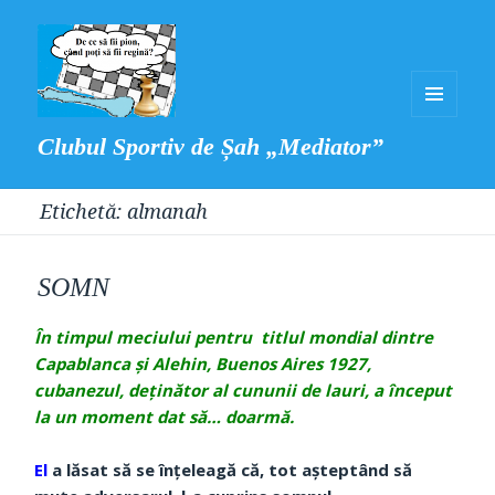
MENIU
Clubul Sportiv de Șah „Mediator”
ȘI
WIDGET-
Etichetă:
almanah
URI
SOMN
În timpul meciului pentru titlul mondial dintre
Capablanca și Alehin, Buenos Aires 1927,
cubanezul, deținător al cununii de lauri, a început
la un moment dat să… doarmă.
El
a lăsat să se înțeleagă că, tot așteptând să