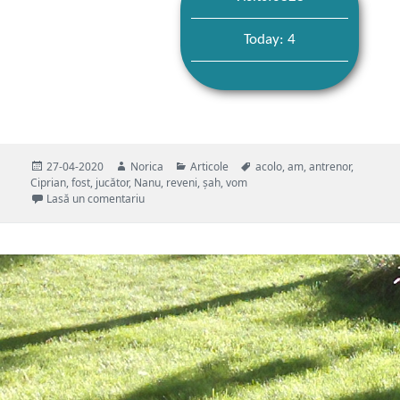
Today: 4
Publicat
Autor
Categorii
Etichete
27-04-2020
Norica
Articole
acolo
,
am
,
antrenor
,
pe
Ciprian
,
fost
,
jucător
,
Nanu
,
reveni
,
șah
,
vom
la Ciprian Nanu – de la jucător la antrenor#AmFo
Lasă un comentariu