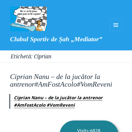
MENIU
Clubul Sportiv de Șah „Mediator”
ȘI
WIDGET-
Etichetă:
Ciprian
URI
Ciprian Nanu – de la jucător la
antrenor#AmFostAcolo#VomReveni
Ciprian Nanu – de la jucător la antrenor
#AmFostAcolo #VomReveni
Visits:6828