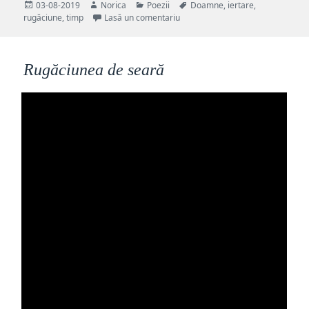
Publicat
Autor
Categorii
Etichete
03-08-2019
Norica
Poezii
Doamne
,
iertare
,
pe
la Întins-am mâna, Doamne către
rugăciune
,
timp
Lasă un comentariu
Rugăciunea de seară