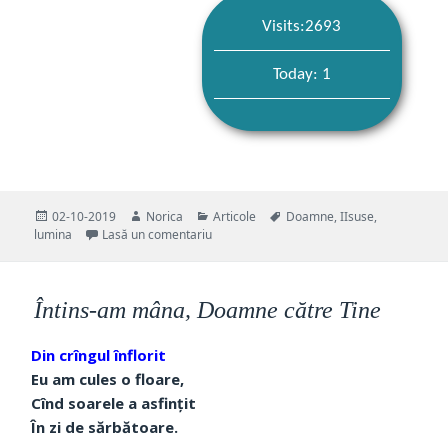
Visits:2693
Today: 1
Publicat
Autor
Categorii
Etichete
02-10-2019
Norica
Articole
Doamne
,
IIsuse
,
pe
la Cu gândul la Dumnezeu
lumina
Lasă un comentariu
Întins-am mâna, Doamne către Tine
Din crîngul înflorit
Eu am cules o floare,
Cînd soarele a asfințit
În zi de sărbătoare.