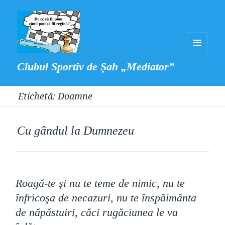
MENIU
Clubul Sportiv de Șah „Mediator”
ȘI
WIDGET-
Etichetă:
Doamne
URI
Cu gândul la Dumnezeu
Roagă-te şi nu te teme de nimic, nu te
înfricoşa de necazuri, nu te înspăimânta
de năpăstuiri, căci rugăciunea le va