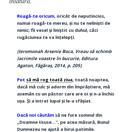
înlătura.
Roagă-te oricum
, oricât de neputincios,
numai roagă-te mereu, şi nu te nelinişti de
nimic; fii vesel şi liniştit cu duhul, căci
rugăciunea te va înţelepţi.
(Ieromonah Arsenie Boca,
Vreau să schimb
lacrimile voastre în bucurie
, Editura
Agaton, Făgăraş, 2014, p. 205)
Pot
să mă rog
toată ziua
, toată noaptea,
dacă mă culc şi adorm din împrăştiere, mă
asemăn cu un păstor care are oi şi n-a închis
uşa. Şi a intrat lupul şi le-a sfâşiat.
Dacă noi căutăm
să ne fure somnul din
„Doamne Iisuse…”, pe acea măsură, Bunul
Dumnezeu ne ajută a birui patimile.