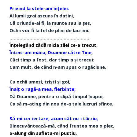
Privind la stele-am înțeles
Al lumii grai ascuns în datini,
Că oriunde-ai fi, la munte sau la șes,
Ochii vor fi la fel de plini de lacrimi.
………………………………………………..
Înțelegând zădărnicia zilei ce-a trecut,
Întins-am mâna, Doamne către Tine,
Căci timp a fost, dar timp a și trecut
Cam mult, de când n-am spus o rugăciune.
Cu ochii umezi, triști și goi,
Înalț o rugă-a mea, fierbinte,
Dă Doamne, pentru-o clipă timpul înapoi,
Ca să m-ating din nou de-a tale lucruri sfinte.
Să-mi cer iertare, acum cât nu-i târziu,
Binecuvântează-mă, când fruntea mea o plec,
S-alung din sufletu-mi pustiu,