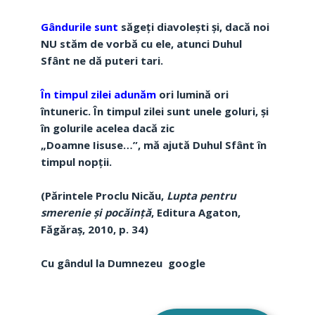
Gândurile sunt
săgeţi diavoleşti şi, dacă noi
NU stăm de vorbă cu ele, atunci Duhul
Sfânt ne dă puteri tari.
În timpul zilei adunăm
ori lumină ori
întuneric. În timpul zilei sunt unele goluri, şi
în golurile acelea dacă zic
„Doamne Iisuse…”, mă ajută Duhul Sfânt în
timpul nopţii.
(Părintele Proclu Nicău,
Lupta pentru
smerenie și pocăință
, Editura Agaton,
Făgăraș, 2010, p. 34)
Cu gândul la Dumnezeu google