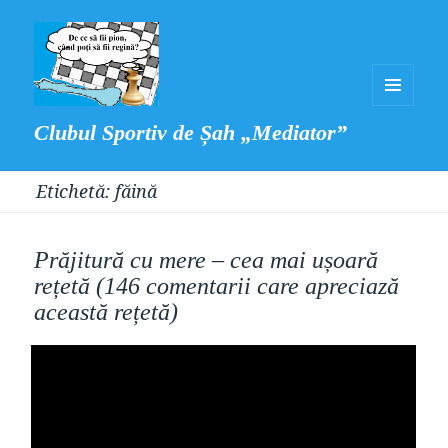
MENIU
Clubul Sportiv de Șah „Mediator”
ȘI
WIDGET-
Etichetă:
făină
URI
Prăjitură cu mere – cea mai ușoară
rețetă (146 comentarii care apreciază
această rețetă)