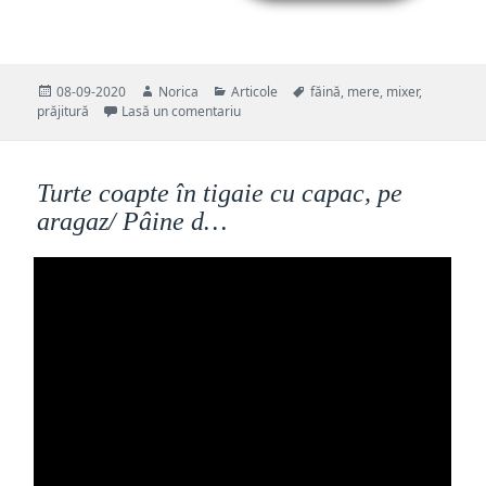
Publicat
Autor
Categorii
Etichete
08-09-2020
Norica
Articole
făină
,
mere
,
mixer
,
pe
la Prăjitură cu mere – cea mai ușoară re
prăjitură
Lasă un comentariu
Turte coapte în tigaie cu capac, pe
aragaz/ Pâine d…