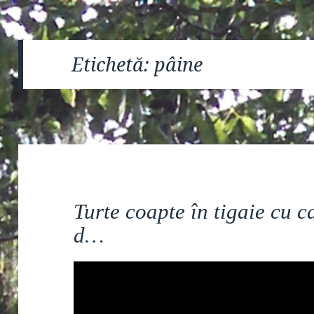
Etichetă:
pâine
Turte coapte în tigaie cu 
d…