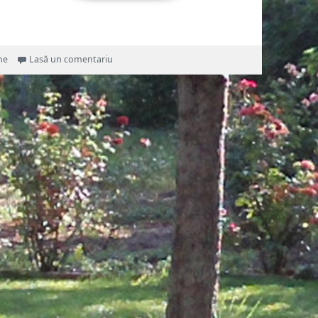
la Turte coapte în tigaie cu capac, pe aragaz/ Pâi
ne
Lasă un comentariu