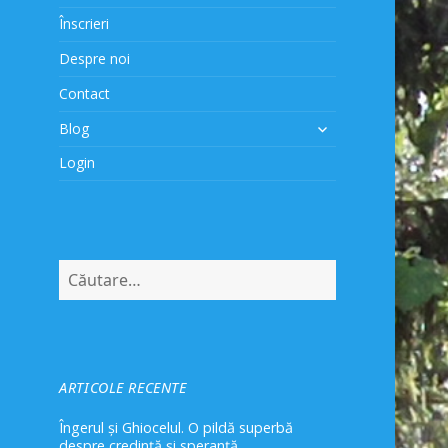
Înscrieri
Despre noi
Contact
extinde
Blog
meniul
Login
copil
Caută
după:
ARTICOLE RECENTE
Îngerul și Ghiocelul. O pildă superbă
despre credință și speranță