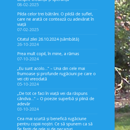
08-02-2025
Pilda celor trei bătrâni. O pildă de suflet,
care ne arată ce contează cu adevărat în
viață
07-02-2025
Citatul zilei 26.10.2024 (sâmbătă)
26-10-2024
Prea mult copil, în mine, a rămas
07-10-2024
„Eu sunt acolo…” – Una din cele mai
frumoase și profunde rugăciuni pe care o
vei citi vreodată
05-10-2024
„De tot ce faci în viață vei da răspuns
cândva…” – O poezie superbă și plină de
adevăr
03-10-2024
Cea mai scurtă și benefică rugăciune
pentru copiii noștri. Ce să spunem ca să
fie feriți de rele și de necazuri