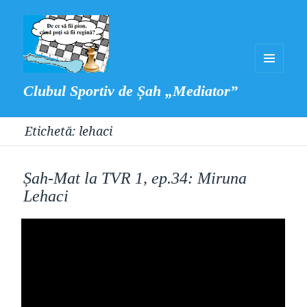
MENIU
Clubul Sportiv de Șah „Mediator”
ȘI
WIDGET-
Etichetă:
lehaci
URI
Șah-Mat la TVR 1, ep.34: Miruna
Lehaci