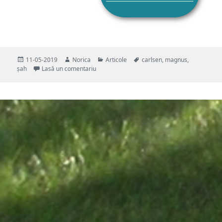
Publicat
Autor
Categorii
Etichete
11-05-2019
Norica
Articole
carlsen
,
magnus
,
pe
la Magnus Carlsen Wins for 19 secunde
șah
Lasă un comentariu