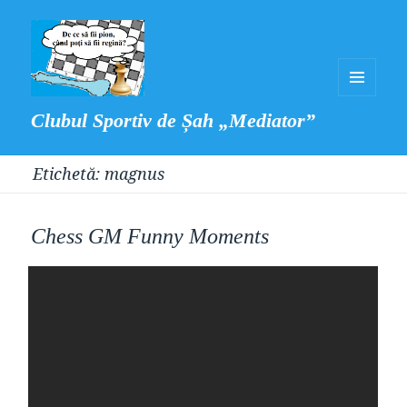
MENIU
Clubul Sportiv de Șah „Mediator”
ȘI
WIDGET-
Etichetă:
magnus
URI
Chess GM Funny Moments