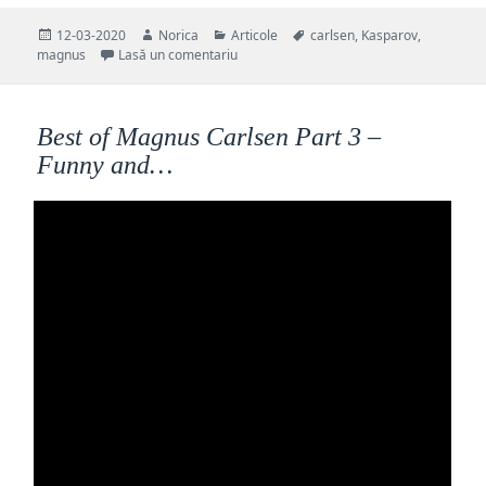
Publicat
Autor
Categorii
Etichete
12-03-2020
Norica
Articole
carlsen
,
Kasparov
,
pe
la Chess GM Funny Moments
magnus
Lasă un comentariu
Best of Magnus Carlsen Part 3 –
Funny and…