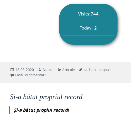
Visits:744
Today: 2
Publicat
Autor
Categorii
Etichete
12-03-2020
Norica
Articole
carlsen
,
magnus
pe
la Magnus Carlsen învinge în 19 secunde
Lasă un comentariu
Și-a bătut propriul record
Și-a bătut propiul record!