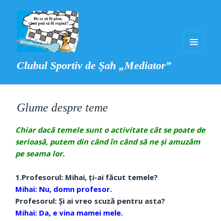
MENIU
Clubul Sportiv de Șah „Mediator”
ȘI
WIDGET-
URI
Glume despre teme
Chiar dacă temele sunt o activitate cât se poate de
serioasă, putem din când în când să ne şi amuzăm
pe seama lor.
1.Profesorul: Mihai, ţi-ai făcut temele?
Mihai: Nu, domn profesor.
Profesorul: Şi ai vreo scuză pentru asta?
Mihai: Da, e vina mamei mele.