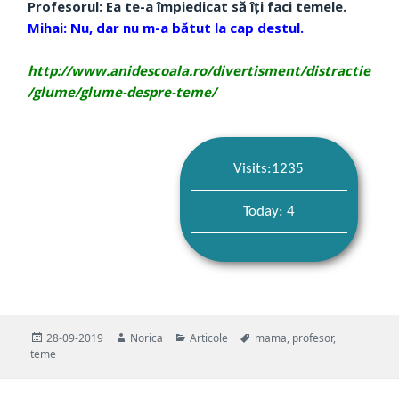
Profesorul: Ea te-a împiedicat să îţi faci temele.
Mihai: Nu, dar nu m-a bătut la cap destul.
http://www.anidescoala.ro/divertisment/distractie
/glume/glume-despre-teme/
Visits:1235
Today: 4
Publicat
Autor
Categorii
Etichete
28-09-2019
Norica
Articole
mama
,
profesor
,
pe
teme