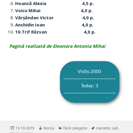
Hoancă Alexia 4,5 p.
Voicu Mihai 4,0 p.
Vărșăndan Victor 4,0 p.
Anchidin Ioan 4,0 p.
10.Trif Răzvan 4,0 p.
Pagină realizată de Eleonora Antonia Mihai
Visits:2000
Today: 3
Publicat
Autor
Categorii
Etichete
13-10-2019
Norica
Fără categorie
maraton
,
șah
,