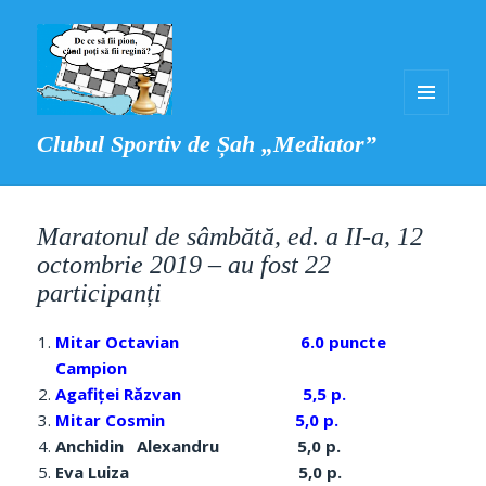
MENIU
Clubul Sportiv de Șah „Mediator”
ȘI
WIDGET-
URI
Maratonul de sâmbătă, ed. a II-a, 12
octombrie 2019 – au fost 22
participanți
Mitar Octavian 6.0 puncte
Campion
Agafiței Răzvan 5,5 p.
Mitar Cosmin 5,0 p.
Anchidin Alexandru 5,0 p.
Eva Luiza 5,0 p.