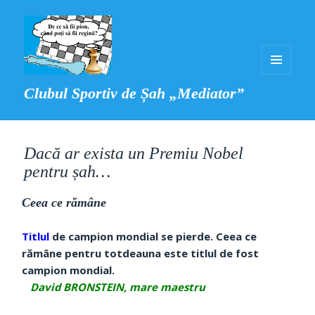
MENIU
Clubul Sportiv de Șah „Mediator”
ȘI
WIDGET-
URI
Dacă ar exista un Premiu Nobel
pentru șah…
Ceea ce rămâne
Titlul
de campion mondial se pierde. Ceea ce
rămâne pentru totdeauna este titlul de fost
campion mondial.
David BRONSTEIN, mare maestru