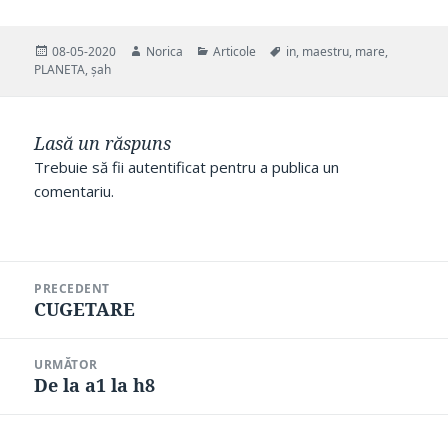
Publicat
Autor
Categorii
Etichete
08-05-2020
Norica
Articole
in
,
maestru
,
mare
,
pe
PLANETA
,
șah
Lasă un răspuns
Trebuie să fii
autentificat
pentru a publica un
comentariu.
Navigare
PRECEDENT
în
CUGETARE
Articolul
articole
anterior:
URMĂTOR
De la a1 la h8
Articolul
următor: