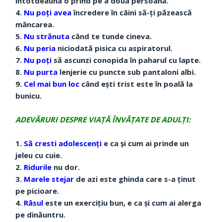
întotdeauna o prind pe a doua persoană.
4.
Nu poți avea
încredere în câini să-ți păzească
mâncarea.
5.
Nu strănuta
când te tunde cineva.
6.
Nu peria
niciodată pisica cu aspiratorul.
7.
Nu poți
să ascunzi conopida în paharul cu lapte.
8.
Nu purta
lenjerie cu puncte sub pantaloni albi.
9.
Cel mai bun loc
când ești trist este în poală la
bunicu.
ADEVĂRURI DESPRE VIAȚĂ ÎNVĂȚATE DE ADULȚI:
1.
Să cresti adolescenți
e ca și cum ai prinde un
jeleu cu cuie.
2.
Ridurile
nu dor.
3.
Marele stejar
de azi este ghinda care s-a ținut
pe picioare.
4.
Râsul
este un exercițiu bun, e ca și cum ai alerga
pe dinăuntru.