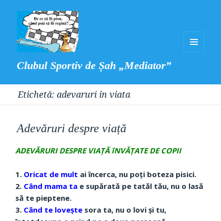
MENIU
Clubul Sportiv de Șah „Mediator”
ȘI
WIDGET-
Etichetă:
adevaruri in viata
URI
Adevăruri despre viață
ADEVĂRURI DESPRE VIAȚĂ îNVĂȚATE DE COPII
1.
Oricat de mult
ai încerca, nu poți boteza pisici.
2.
Când mama ta
e supărată pe tatăl tău, nu o lasă
să te pieptene.
3.
Când te lovește
sora ta, nu o lovi și tu,