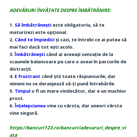
ADEVĂRURI ÎNVĂȚATE DESPRE ÎMBĂTRÂNIRE:
1.
Să îmbătrânești
este obligatoriu, să te
maturizezi este opțional.
2.
Când te împiedici
și cazi, te întrebi ce ai putea să
mai faci dacă tot ești acolo.
3.
Îmbătrânești
când ai aceeași senzație de la
scaunele balansoare pe care o aveai în parcurile de
distracții.
4.
E frustrant
când știi toate răspunsurile, dar
nimeni nu se deranjează să-ți pună întrebările.
5.
Timpul
o fi un mare vindecător, dar e un machior
prost.
6.
Înțelepciunea
vine cu vârsta, dar uneori vârsta
vine singură.
https://bancuri123.ro/bancuri/adevaruri_despre_vi
ata