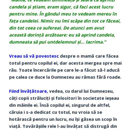
candela și știam, eram sigur, că faci acest lucru
pentru mine. În gândul meu te vedeam mereu în
fața candelei. Nimic nu îmi scăpa din tot ce făceai,
din tot ceea ce sufereai. De atunci am avut
această dorință arzătoare: eu să aprind candela,
dumneata să pui untdelemnul și… lacrima.”
Vreau să vă povestesc
despre o mamă care făcea
totul pentru copilul ei, dar acesta mergea spre mai
rău. Toate încercările pe care le-a făcut să-l aducă
pe calea ce duce la Dumnezeu au rămas fără roade.
Fiind învățătoare,
vedea, cu darul lui Dumnezeu,
câți copii străluciți și folositori în societate ieșeau
din mâinile ei. Însă copilul ei, singurul de altfel,
căruia i s-a dedicat cu totul, nu vroia să se
hotărască pentru un lucru, nu își găsea un scop în
viață. Tovărășiile rele l-au învățat să distrugă din