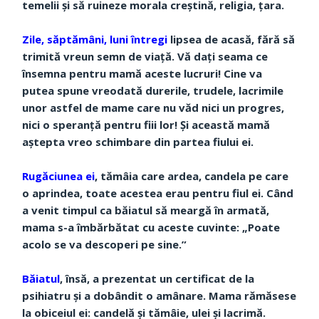
temelii și să ruineze morala creștină, religia, țara.
Zile, săptămâni, luni întregi
lipsea de acasă, fără să
trimită vreun semn de viață. Vă dați seama ce
însemna pentru mamă aceste lucruri! Cine va
putea spune vreodată durerile, trudele, lacrimile
unor astfel de mame care nu văd nici un progres,
nici o speranță pentru fiii lor! Și această mamă
aștepta vreo schimbare din partea fiului ei.
Rugăciunea ei
, tămâia care ardea, candela pe care
o aprindea, toate acestea erau pentru fiul ei. Când
a venit timpul ca băiatul să meargă în armată,
mama s-a îmbărbătat cu aceste cuvinte: „Poate
acolo se va descoperi pe sine.”
Băiatul
, însă, a prezentat un certificat de la
psihiatru și a dobândit o amânare. Mama rămăsese
la obiceiul ei: candelă și tămâie, ulei și lacrimă.