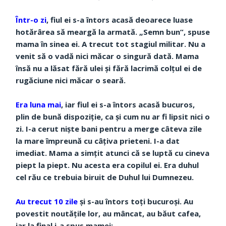
Într-o zi
, fiul ei s-a întors acasă deoarece luase
hotărârea să meargă la armată. „Semn bun”, spuse
mama în sinea ei. A trecut tot stagiul militar. Nu a
venit să o vadă nici măcar o singură dată. Mama
însă nu a lăsat fără ulei și fără lacrimă colțul ei de
rugăciune nici măcar o seară.
Era luna mai
, iar fiul ei s-a întors acasă bucuros,
plin de bună dispoziție, ca și cum nu ar fi lipsit nici o
zi. I-a cerut niște bani pentru a merge câteva zile
la mare împreună cu câțiva prieteni. I-a dat
imediat. Mama a simțit atunci că se luptă cu cineva
piept la piept. Nu acesta era copilul ei. Era duhul
cel rău ce trebuia biruit de Duhul lui Dumnezeu.
Au trecut 10 zile
și s-au întors toți bucuroși. Au
povestit noutățile lor, au mâncat, au băut cafea,
iar la final i-a spus mamei: