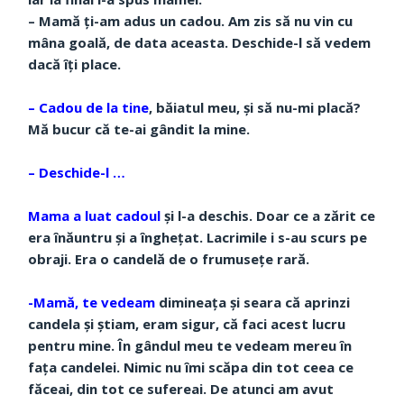
– Mamă ți-am adus un cadou. Am zis să nu vin cu
mâna goală, de data aceasta. Deschide-l să vedem
dacă îți place.
– Cadou de la tine
, băiatul meu, și să nu-mi placă?
Mă bucur că te-ai gândit la mine.
– Deschide-l …
Mama a luat cadoul
și l-a deschis. Doar ce a zărit ce
era înăuntru și a înghețat. Lacrimile i s-au scurs pe
obraji. Era o candelă de o frumusețe rară.
-Mamă, te vedeam
dimineața și seara că aprinzi
candela și știam, eram sigur, că faci acest lucru
pentru mine. În gândul meu te vedeam mereu în
fața candelei. Nimic nu îmi scăpa din tot ceea ce
făceai, din tot ce sufereai. De atunci am avut