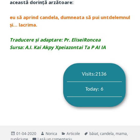
această dorință arzătoare:
eu să aprind candela, dumneata să pui untdelemnul
și… lacrima.
Traducere și adaptare: Pr. EliseiRoncea
Sursa: A.I. Kai Akpy Xpeiazontai Ta P AI IA
Visits:2136
Today: 6
Publicat
Autor
Categorii
Etichete
01-04-2020
Norica
Articole
băiat
,
candela
,
mama
,
pe
la Colțul de rugăciune
rugăciune
Lasă un comentariu