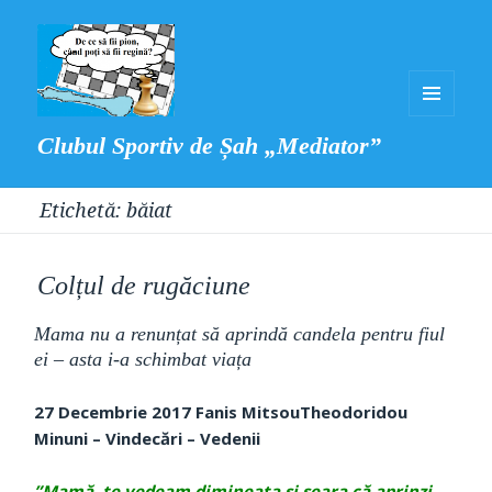
MENIU
Clubul Sportiv de Șah „Mediator”
ȘI
WIDGET-
Etichetă:
băiat
URI
Colțul de rugăciune
Mama nu a renunțat să aprindă candela pentru fiul
ei – asta i-a schimbat viața
27 Decembrie 2017 Fanis MitsouTheodoridou
Minuni – Vindecări – Vedenii
”Mamă, te vedeam dimineața și seara că aprinzi