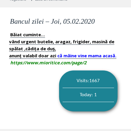
Bancul zilei – Joi, 05.02.2020
Băiat cuminte…
vând urgent butelie, aragaz, frigider, masină de
spălat ,cădița de duș,
anunț valabil doar azi
că mâine vine mama acasă.
https://www.mioritice.com/page/2
Visits:1667
Today: 1