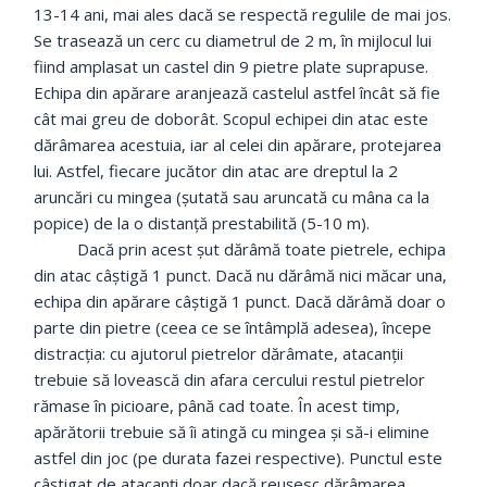
13-14 ani, mai ales dacă se respectă regulile de mai jos.
Se trasează un cerc cu diametrul de 2 m, în mijlocul lui
fiind amplasat un castel din 9 pietre plate suprapuse.
Echipa din apărare aranjează castelul astfel încât să fie
cât mai greu de doborât. Scopul echipei din atac este
dărâmarea acestuia, iar al celei din apărare, protejarea
lui. Astfel, fiecare jucător din atac are dreptul la 2
aruncări cu mingea (șutată sau aruncată cu mâna ca la
popice) de la o distanță prestabilită (5-10 m).
Dacă prin acest șut dărâmă toate pietrele, echipa
din atac câștigă 1 punct. Dacă nu dărâmă nici măcar una,
echipa din apărare câștigă 1 punct. Dacă dărâmă doar o
parte din pietre (ceea ce se întâmplă adesea), începe
distracția: cu ajutorul pietrelor dărâmate, atacanții
trebuie să lovească din afara cercului restul pietrelor
rămase în picioare, până cad toate. În acest timp,
apărătorii trebuie să îi atingă cu mingea și să-i elimine
astfel din joc (pe durata fazei respective). Punctul este
câștigat de atacanți doar dacă reușesc dărâmarea