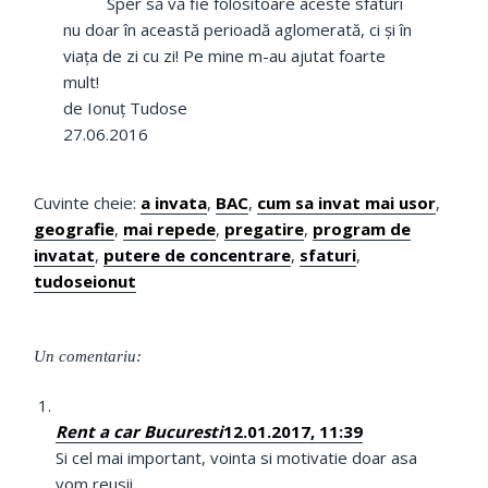
Sper să vă fie folositoare aceste sfaturi
nu doar în această perioadă aglomerată, ci și în
viața de zi cu zi! Pe mine m-au ajutat foarte
mult!
de Ionuț Tudose
27.06.2016
Cuvinte cheie:
a invata
,
BAC
,
cum sa invat mai usor
,
geografie
,
mai repede
,
pregatire
,
program de
invatat
,
putere de concentrare
,
sfaturi
,
tudoseionut
Un comentariu:
Rent a car Bucuresti
12.01.2017, 11:39
Si cel mai important, vointa si motivatie doar asa
vom reusii.