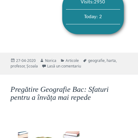
Visits:2950
Today: 2
Publicat
Autor
Categorii
Etichete
27-04-2020
Norica
Articole
geografie
,
harta
,
pe
la 10 imagini amuzante despre pr
profesor
,
Școala
Lasă un comentariu
Pregătire Geografie Bac: Sfaturi
pentru a învăța mai repede