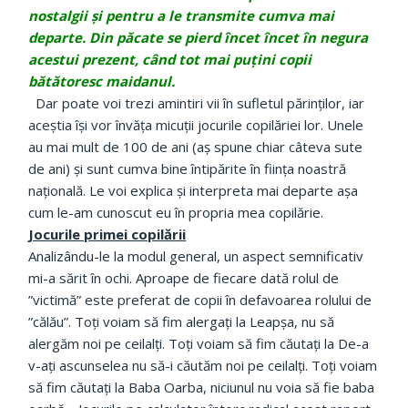
nostalgii și pentru a le transmite cumva mai
departe. Din păcate se pierd încet încet în negura
acestui prezent, când tot mai puțini copii
bătătoresc maidanul.
Dar poate voi trezi amintiri vii în sufletul părinților, iar
aceștia își vor învăța micuții jocurile copilăriei lor. Unele
au mai mult de 100 de ani (aș spune chiar câteva sute
de ani) și sunt cumva bine întipărite în ființa noastră
națională. Le voi explica și interpreta mai departe așa
cum le-am cunoscut eu în propria mea copilărie.
Jocurile primei copilării
Analizându-le la modul general, un aspect semnificativ
mi-a sărit în ochi. Aproape de fiecare dată rolul de
”victimă” este preferat de copii în defavoarea rolului de
”călău”. Toți voiam să fim alergați la Leapșa, nu să
alergăm noi pe ceilalți. Toți voiam să fim căutați la De-a
v-ați ascunselea nu să-i căutăm noi pe ceilalți. Toți voiam
să fim căutați la Baba Oarba, niciunul nu voia să fie baba