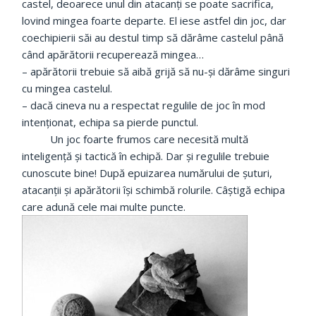
castel, deoarece unul din atacanți se poate sacrifica,
lovind mingea foarte departe. El iese astfel din joc, dar
coechipierii săi au destul timp să dărâme castelul până
când apărătorii recuperează mingea…
– apărătorii trebuie să aibă grijă să nu-și dărâme singuri
cu mingea castelul.
– dacă cineva nu a respectat regulile de joc în mod
intenționat, echipa sa pierde punctul.
Un joc foarte frumos care necesită multă
inteligență și tactică în echipă. Dar și regulile trebuie
cunoscute bine! După epuizarea numărului de șuturi,
atacanții și apărătorii își schimbă rolurile. Câștigă echipa
care adună cele mai multe puncte.