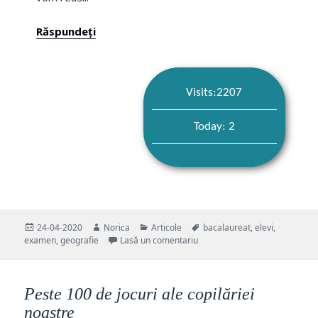
Răspundeți
Visits:2207
Today: 2
Publicat
Autor
Categorii
Etichete
24-04-2020
Norica
Articole
bacalaureat
,
elevi
,
pe
la Pregătire Geografie Bac: Sf
examen
,
geografie
Lasă un comentariu
Peste 100 de jocuri ale copilăriei
noastre