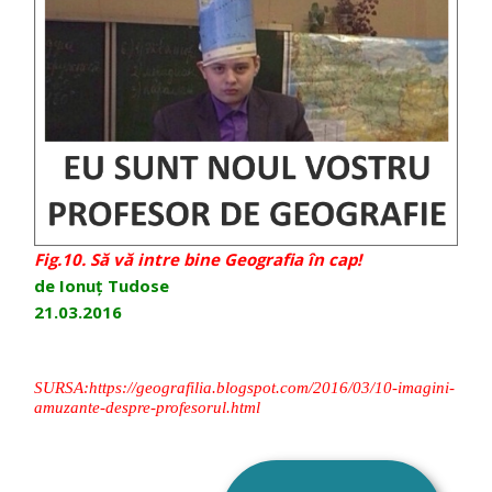
Fig.10. Să vă intre bine Geografia în cap!
de Ionuț Tudose
21.03.2016
SURSA:https://geografilia.blogspot.com/2016/03/10-imagini-
amuzante-despre-profesorul.html