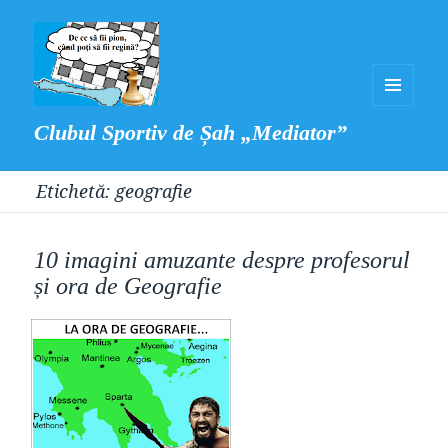
MENIU
Clubul Sportiv de Șah „Mediator”
ȘI
WIDGET-
Etichetă:
geografie
URI
10 imagini amuzante despre profesorul
și ora de Geografie