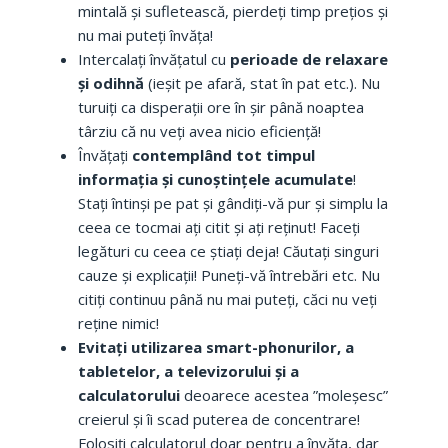
mintală și sufletească, pierdeți timp prețios și
nu mai puteți învăța!
Intercalați învățatul cu
perioade de relaxare
și odihnă
(ieșit pe afară, stat în pat etc.). Nu
turuiți ca disperații ore în șir până noaptea
târziu că nu veți avea nicio eficiență!
Învățați
contemplând tot timpul
informația și cunoștințele acumulate
!
Stați întinși pe pat și gândiți-vă pur și simplu la
ceea ce tocmai ați citit și ați reținut! Faceți
legături cu ceea ce știați deja! Căutați singuri
cauze și explicații! Puneți-vă întrebări etc. Nu
citiți continuu până nu mai puteți, căci nu veți
reține nimic!
Evitați utilizarea smart-phonurilor, a
tabletelor, a televizorului și a
calculatorului
deoarece acestea ”moleșesc”
creierul și îi scad puterea de concentrare!
Folosiți calculatorul doar pentru a învăța, dar