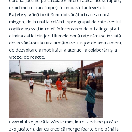
oarbă… Jocurile pe calculator întorc radical acest raport,
eroii fiind cei care împușcă, omoară, fac level etc.
Rațele și vânătorii
. Sunt doi vânători care aruncă
mingea, de la unul la celălalt, spre grupul de rațe (restul
copiilor așezați între ei) în încercarea de a-i atinge și a-i
elimina astfel din joc. Ultimele două rațe rămase în viață
devin vânătorii la tura următoare. Un joc de amuzament,
de dezvoltare a mobilității, a atenției, a colaborării și a
vitezei de reacție.
Castelul
se joacă la vârste mici, între 2 echipe (a câte
3-6 jucători), dar eu cred că merge foarte bine până la