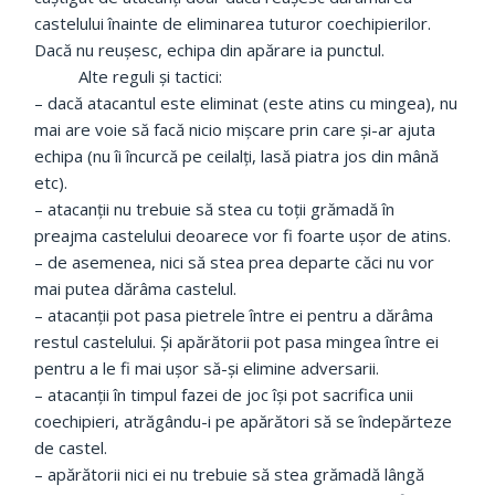
castelului înainte de eliminarea tuturor coechipierilor.
Dacă nu reușesc, echipa din apărare ia punctul.
Alte reguli și tactici:
– dacă atacantul este eliminat (este atins cu mingea), nu
mai are voie să facă nicio mișcare prin care și-ar ajuta
echipa (nu îi încurcă pe ceilalți, lasă piatra jos din mână
etc).
– atacanții nu trebuie să stea cu toții grămadă în
preajma castelului deoarece vor fi foarte ușor de atins.
– de asemenea, nici să stea prea departe căci nu vor
mai putea dărâma castelul.
– atacanții pot pasa pietrele între ei pentru a dărâma
restul castelului. Și apărătorii pot pasa mingea între ei
pentru a le fi mai ușor să-și elimine adversarii.
– atacanții în timpul fazei de joc își pot sacrifica unii
coechipieri, atrăgându-i pe apărători să se îndepărteze
de castel.
– apărătorii nici ei nu trebuie să stea grămadă lângă