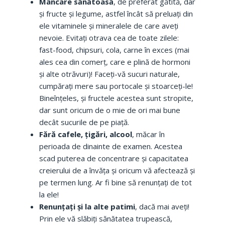
Mâncare sănătoasă
, de preferat gătită, dar
și fructe și legume, astfel încât să preluați din
ele vitaminele și mineralele de care aveți
nevoie. Evitați otrava cea de toate zilele:
fast-food, chipsuri, cola, carne în exces (mai
ales cea din comerț, care e plină de hormoni
și alte otrăvuri)! Faceți-vă sucuri naturale,
cumpărați mere sau portocale și stoarceți-le!
Bineînțeles, și fructele acestea sunt stropite,
dar sunt oricum de o mie de ori mai bune
decât sucurile de pe piață.
Fără cafele, țigări, alcool
, măcar în
perioada de dinainte de examen. Acestea
scad puterea de concentrare și capacitatea
creierului de a învăța și oricum vă afectează și
pe termen lung. Ar fi bine să renunțați de tot
la ele!
Renunțați și la alte patimi
, dacă mai aveți!
Prin ele vă slăbiți sănătatea trupească,