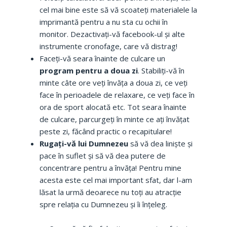
cel mai bine este să vă scoateți materialele la
imprimantă pentru a nu sta cu ochii în
monitor. Dezactivați-vă facebook-ul și alte
instrumente cronofage, care vă distrag!
Faceți-vă seara înainte de culcare un
program pentru a doua zi
. Stabiliți-vă în
minte câte ore veți învăța a doua zi, ce veți
face în perioadele de relaxare, ce veți face în
ora de sport alocată etc. Tot seara înainte
de culcare, parcurgeți în minte ce ați învățat
peste zi, făcând practic o recapitulare!
Rugați-vă lui Dumnezeu
să vă dea liniște și
pace în suflet și să vă dea putere de
concentrare pentru a învăța! Pentru mine
acesta este cel mai important sfat, dar l-am
lăsat la urmă deoarece nu toți au atracție
spre relația cu Dumnezeu și îi înțeleg.