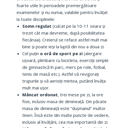
foarte utile în perioadele premergătoare
examenelor și nu numai, valabile pentru învățat
la toate disciplinele:
Somn regulat
(culcat pe la 10-11 seara și
trezit cât mai devreme, după posibilitatea
fiecăruia). Creierul se reface astfel mult mai
bine și poate ieși la luptă din nou a doua zi.
Cel puțin
o oră de sport pe zi
(alergare
ușoară, plimbare cu bicicleta, exerciții simple
de gimnastică în parc, mers pe role, fotbal,
tenis de masă etc.). Astfel vă revigorați
trupurile și vă aerisiți mintea, putând învăța
mult mai ușor.
Mâncat ordonat
, trei mese pe zi, la ore
fixe, inclusiv masa de dimineață. Din păcate
masa de dimineață este ”dușmanul” multor
tineri. Însă este din multe puncte de vedere,
inclusiv al învățării, cea mai importantă din zi.