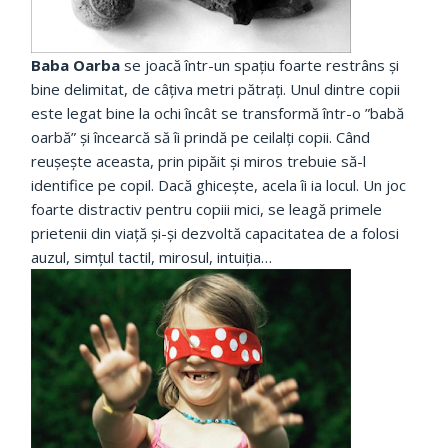
Baba Oarba
se joacă într-un spațiu foarte restrâns și
bine delimitat, de câțiva metri pătrați. Unul dintre copii
este legat bine la ochi încât se transformă într-o ”babă
oarbă” și încearcă să îi prindă pe ceilalți copii. Când
reușește aceasta, prin pipăit și miros trebuie să-l
identifice pe copil. Dacă ghicește, acela îi ia locul. Un joc
foarte distractiv pentru copiii mici, se leagă primele
prietenii din viață și-și dezvoltă capacitatea de a folosi
auzul, simțul tactil, mirosul, intuiția…