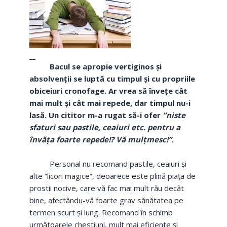
Bacul se apropie vertiginos și
absolvenții se luptă cu timpul și cu propriile
obiceiuri cronofage. Ar vrea să învețe cât
mai mult și cât mai repede, dar timpul nu-i
lasă. Un cititor m-a rugat să-i ofer
”niste
sfaturi sau pastile, ceaiuri etc. pentru a
învăța foarte repede!? Vă mulțmesc!”
.
Personal nu recomand pastile, ceaiuri și
alte ”licori magice”, deoarece este plină piața de
prostii nocive, care vă fac mai mult rău decât
bine, afectându-vă foarte grav sănătatea pe
termen scurt și lung. Recomand în schimb
următoarele chestiuni, mult mai eficiente și