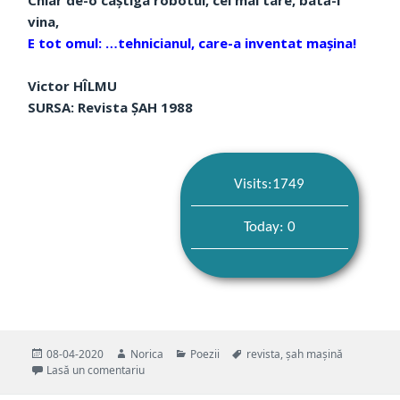
vina,
E tot omul: …tehnicianul, care-a inventat mașina!
Victor HÎLMU
SURSA: Revista ȘAH 1988
Visits:1749
Today: 0
Publicat
Autor
Categorii
Etichete
08-04-2020
Norica
Poezii
revista
,
șah mașină
pe
la ȘAHmagazin
Lasă un comentariu