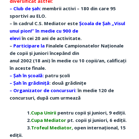
diversificat astfel:
– Club de şah:
membrii activi – 180 din care 95
sportivi au ELO.
– în cadrul C.S. Mediator este
Școala de Șah „Visul
unui pion!”
în medie cu 900 de
elevi
în cei 20 ani de activitate.
–
Participare la
Finalele Campionatelor Naţionale
de copii şi juniori începând din
anul 2002 (18 ani) în medie cu 10 copii/an, calificaţi
în aceste finale.
– Șah în şcoală:
patru şcoli
– Șah în grădiniţă
: două grădiniţe
– Organizator de concursuri:
în medie 120 de
concursuri, după cum urmează
1
.Cupa Unirii
pentru copii şi juniori, 9 ediţii.
2.
Cupa Mediator
pt. copii şi juniori, 6 ediţii.
3.
Trofeul Mediator,
open internaţional, 15
ediţii.