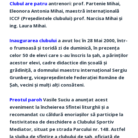
Clubul are patru
antrenori: prof. Partenie Mihai,
Eleonora Antonia Mihai, maestră internațională
ICCF (Președintele clubului) prof. Narcisa Mihai şi
ing. Laura Mihai.
Inaugurarea clubului
a avut loc în 28 Mai 2000, într-
o frumoasă şi toridă zi de duminică, în prezenţa
celor 50 de elevi care s-au înscris la şah, a părinţilor
acestor elevi, cadre didactice din şcoală şi
grădiniţă, a domnului maestru internaţional Sergiu
Grunberg, vicepreşedintele Federaţiei Române de
Şah, vecini şi mulţi alţi consăteni.
Preotul paroh
Vasile Suciu a anunţat acest
eveniment la încheierea Sfintei liturghii şi a
recomandat cu căldură enoriaşilor să participe la
festivitatea de deschidere a Clubului Sportiv
Mediator, situat pe strada Parcului nr. 148. Astfel
la slujba de sfinţire a clubului de şah, oficiată de