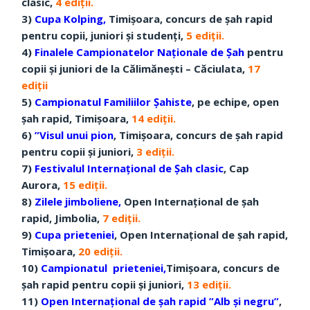
clasic,
4 ediții.
3)
Cupa Kolping,
Timișoara, concurs de șah rapid
pentru copii, juniori și studenți,
5
ediții.
4)
Finalele Campionatelor Naționale de Șah
pentru
copii și juniori de la Călimănești – Căciulata,
17
ediții
5)
Campionatul Familiilor Șahiste
, pe echipe, open
şah rapid, Timișoara,
14 ediții.
6)
”Visul unui pion
, Timișoara, concurs de șah rapid
pentru copii și juniori,
3 ediții.
7)
Festivalul Internațional de Șah clasic
, Cap
Aurora,
15 ediții.
8)
Zilele jimboliene,
Open Internațional de șah
rapid, Jimbolia,
7 ediții.
9)
Cupa prieteniei
, Open Internațional de șah rapid,
Timișoara,
20 ediții.
10)
Campionatul prieteniei,
Timișoara, concurs de
șah rapid pentru copii și juniori,
13 ediții.
11)
Open Internațional de șah rapid ”Alb și negru”
,