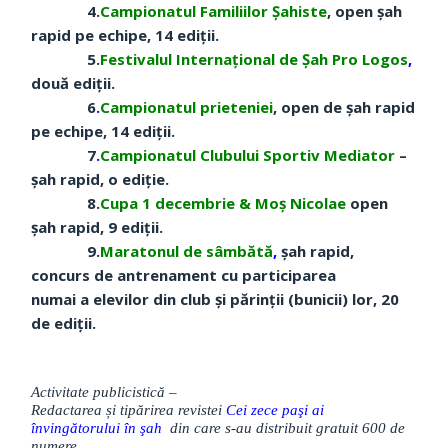
4.
Campionatul Familiilor Şahiste
, open şah
rapid pe echipe, 14 ediţii.
5.
Festivalul Internaţional
de Şah Pro Logos
,
două ediții.
6
.
Campionatul prieteniei
, open de şah rapid
pe echipe, 14 ediţii.
7
.
Campionatul Clubului
Sportiv Mediator
–
şah rapid, o ediţie.
8.
Cupa 1 decembrie & Moş Nicolae
open
şah rapid, 9 ediţii.
9.
Maratonul de sâmbătă
,
șah rapid,
concurs de antrenament cu participarea
numai a elevilor din club și părinții (bunicii) lor, 20
de ediții.
Activitate publicistică –
Redactarea și tipărirea revistei
Cei zece paşi ai
învingătorului în şah
din care s-au distribuit gratuit 600 de
numere.