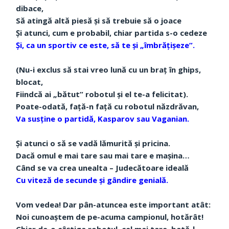
dibace,
Să atingă altă piesă și să trebuie să o joace
Și atunci, cum e probabil, chiar partida s-o cedeze
Și, ca un sportiv ce este, să te și „îmbrățișeze”.
(Nu-i exclus să stai vreo lună cu un braț în ghips,
blocat,
Fiindcă ai „bătut” robotul și el te-a felicitat).
Poate-odată, față-n față cu robotul năzdrăvan,
Va susține o partidă, Kasparov sau Vaganian.
Și atunci o să se vadă lămurită și pricina.
Dacă omul e mai tare sau mai tare e mașina…
Când se va crea unealta – Judecătoare ideală
Cu viteză de secunde și gândire genială.
Vom vedea! Dar pân-atuncea este important atât:
Noi cunoaștem de pe-acuma campionul, hotărât!
Chiar de-o câștiga robotul, cel mai tare, bată-l