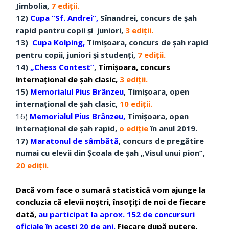
Jimbolia,
7 ediții.
12)
Cupa ”Sf. Andrei”,
Sînandrei, concurs de șah
rapid pentru copii și juniori,
3 ediții.
13)
Cupa Kolping,
Timișoara, concurs de șah rapid
pentru copii, juniori și studenți,
7
ediții.
14)
„Chess Contest”
,
Timișoara, concurs
internațional de șah clasic,
3 ediții.
15)
Memorialul Pius Brânzeu
, Timișoara, open
internațional de șah clasic,
10 ediții.
16)
Memorialul Pius Brânzeu,
Timișoara, open
internațional de șah rapid,
o ediție
în anul 2019.
17)
Maratonul de sâmbătă
, concurs de pregătire
numai cu elevii din Școala de șah „Visul unui pion”,
20 ediții.
Dacă vom face o sumară statistică vom ajunge la
concluzia că elevii noștri, însoțiți de noi de fiecare
dată,
au participat la aprox. 152 de concursuri
oficiale în acești 20 de ani.
Fiecare după putere,