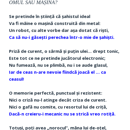
OMUL SAU MAȘINA?
Se pretinde în știință că șahistul ideal
Va fi mâine o mașină construită din metal:
Un robot, cu alte vorbe dar așa dotat că riști,
Ca să nu-i găsești perechea într-o mie de șahiști.
Priză de curent, o sârmă și puțin ulei… drept tonic,
Este tot ce ne pretinde jucătorul electronic;
Nu fumează, nu se plimbă, nu i se aude glasul,
Iar de ceas n-are nevoie fiindcă joacă el … ca
ceasul!
O memorie perfectă, punctual și rezistent:
Nici o criză nu-l atinge decât criza de curent.
Nici o gafă nu comite, cu resortul lui de criță,
Dacă-n creieru-i mecanic nu se strică vreo rotiță.
Totuși, poți avea „norocul”, mâna lui de-oțel,