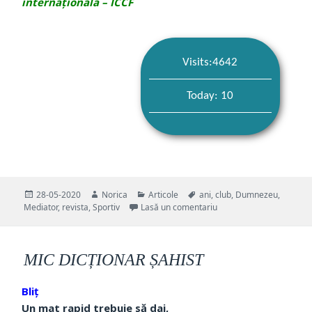
internațională – ICCF
Visits:4642
Today: 10
Publicat
Autor
Categorii
Etichete
28-05-2020
Norica
Articole
ani
,
club
,
Dumnezeu
,
pe
la 20 de ani de activitat
Mediator
,
revista
,
Sportiv
Lasă un comentariu
MIC DICȚIONAR ȘAHIST
Bliț
Un mat rapid trebuie să dai,