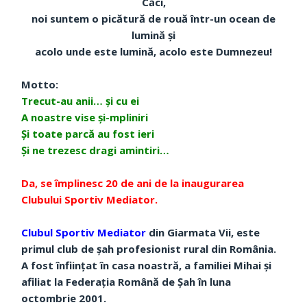
Căci,
noi suntem o picătură de rouă într-un ocean de
lumină și
acolo unde este lumină, acolo este Dumnezeu!
Motto:
Trecut-au anii… și cu ei
A noastre vise și-mpliniri
Și toate parcă au fost ieri
Și ne trezesc dragi amintiri…
Da, se împlinesc 20 de ani de la inaugurarea
Clubului Sportiv Mediator.
Clubul Sportiv Mediator
din Giarmata Vii, este
primul club de şah profesionist rural din România.
A fost înfiinţat în casa noastră, a familiei Mihai şi
afiliat la Federaţia Română de Şah în luna
octombrie 2001.