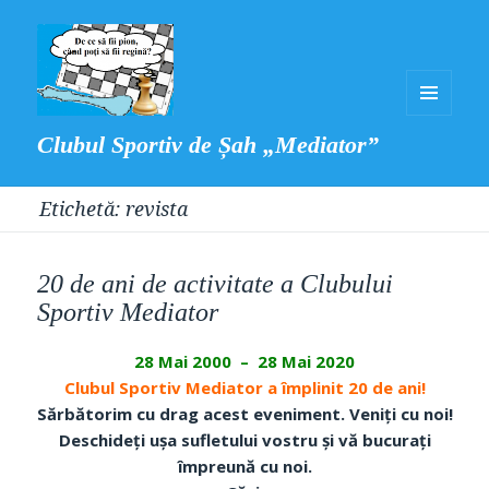
MENIU
Clubul Sportiv de Șah „Mediator”
ȘI
WIDGET-
Etichetă:
revista
URI
20 de ani de activitate a Clubului
Sportiv Mediator
28 Mai 2000 – 28 Mai 2020
Clubul Sportiv Mediator a împlinit 20 de ani!
Sărbătorim cu drag acest eveniment. Veniți cu noi!
Deschideți ușa sufletului vostru și vă bucurați
împreună cu noi.