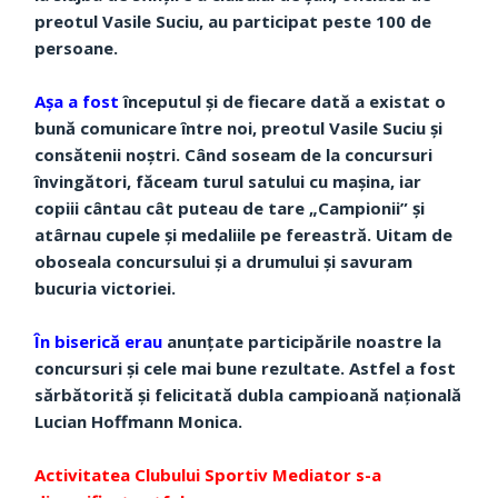
preotul Vasile Suciu, au participat peste 100 de
persoane.
Aşa a fost
începutul şi de fiecare dată a existat o
bună comunicare între noi, preotul Vasile Suciu şi
consătenii noştri. Când soseam de la concursuri
învingători, făceam turul satului cu maşina, iar
copiii cântau cât puteau de tare „Campionii” şi
atârnau cupele şi medaliile pe fereastră. Uitam de
oboseala concursului şi a drumului şi savuram
bucuria victoriei.
În biserică erau
anunţate participările noastre la
concursuri şi cele mai bune rezultate. Astfel a fost
sărbătorită şi felicitată dubla campioană naţională
Lucian Hoffmann Monica.
Activitatea Clubului Sportiv Mediator s-a