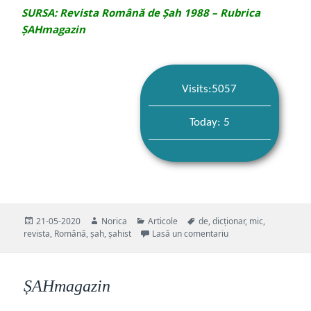
SURSA: Revista Română de Șah 1988 – Rubrica
ȘAHmagazin
Visits:5057
Today: 5
Publicat
Autor
Categorii
Etichete
21-05-2020
Norica
Articole
de
,
dicționar
,
mic
,
pe
la MIC DICȚIONAR Ș
revista
,
Română
,
șah
,
șahist
Lasă un comentariu
ȘAHmagazin