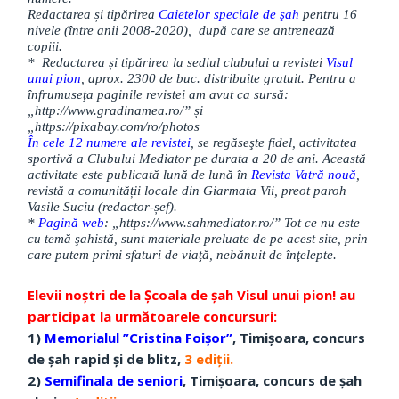
Redactarea și tipărirea
Caietelor speciale de şah
pentru 16
nivele (între anii 2008-2020), după care se antrenează
copiii.
* Redactarea și tipărirea la sediul clubului a revistei
Visul
unui pion
, aprox. 2300 de buc. distribuite gratuit. Pentru a
înfrumuseţa paginile revistei am avut ca sursă:
„http://www.gradinamea.ro/” și
„https://pixabay.com/ro/photos
În cele 12 numere ale revistei
, se regăseşte fidel, activitatea
sportivă a Clubului Mediator pe durata a 20 de ani. Această
activitate este publicată lună de lună în
Revista Vatră nouă
,
revistă a comunității locale din Giarmata Vii, preot paroh
Vasile Suciu (redactor-șef).
*
Pagină web
: „https://www.sahmediator.ro/” Tot ce nu este
cu temă şahistă, sunt materiale preluate de pe acest site, prin
care putem primi sfaturi de viaţă, nebănuit de înţelepte.
Elevii noștri de la Școala de șah Visul unui pion! au
participat la următoarele concursuri:
1)
Memorialul ”Cristina Foișor”
, Timișoara, concurs
de șah rapid și de blitz,
3 ediții.
2)
Semifinala de seniori
, Timișoara, concurs de șah