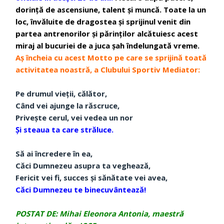
dorință de ascensiune, talent și muncă. Toate la un
loc, învăluite de dragostea și sprijinul venit din
partea antrenorilor și părinților alcăt
uiesc acest
miraj al bucuriei de a juca șah îndelungată vreme.
Aș încheia cu acest Motto pe care se sprijină toată
activitatea noastră, a Clubului Sportiv Mediator:
Pe drumul vieții, călător,
Când vei ajunge la răscruce,
Privește cerul, vei vedea un nor
Și steaua ta care străluce.
Să ai încredere în ea,
Căci Dumnezeu asupra ta veghează,
Fericit vei fi, succes și sănătate vei avea,
Căci Dumnezeu te binecuvântează!
POSTAT DE: Mihai Eleonora Antonia, maestră