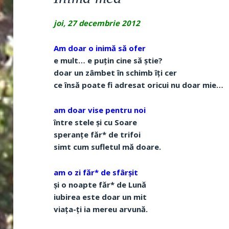
joi, 27 decembrie 2012
Am doar o inimă să ofer
e mult… e puțin cine să știe?
doar un zâmbet în schimb îți cer
ce însă poate fi adresat oricui nu doar mie…
am doar vise pentru noi
între stele și cu Soare
speranțe făr* de trifoi
simt cum sufletul mă doare.
am o zi făr* de sfârșit
și o noapte făr* de Lună
iubirea este doar un mit
viața-ți ia mereu arvună.