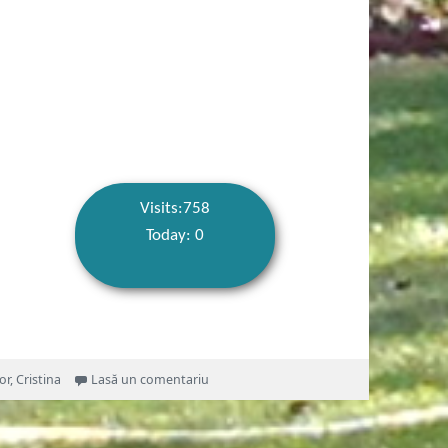
Visits:758
Today: 0
la Inima mea
or
,
Cristina
Lasă un comentariu