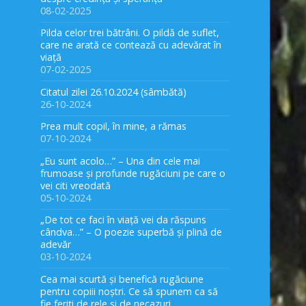
08-02-2025
Pilda celor trei bătrâni. O pildă de suflet,
care ne arată ce contează cu adevărat în
viață
07-02-2025
Citatul zilei 26.10.2024 (sâmbătă)
26-10-2024
Prea mult copil, în mine, a rămas
07-10-2024
„Eu sunt acolo…” – Una din cele mai
frumoase și profunde rugăciuni pe care o
vei citi vreodată
05-10-2024
„De tot ce faci în viață vei da răspuns
cândva…” – O poezie superbă și plină de
adevăr
03-10-2024
Cea mai scurtă și benefică rugăciune
pentru copiii noștri. Ce să spunem ca să
fie feriți de rele și de necazuri