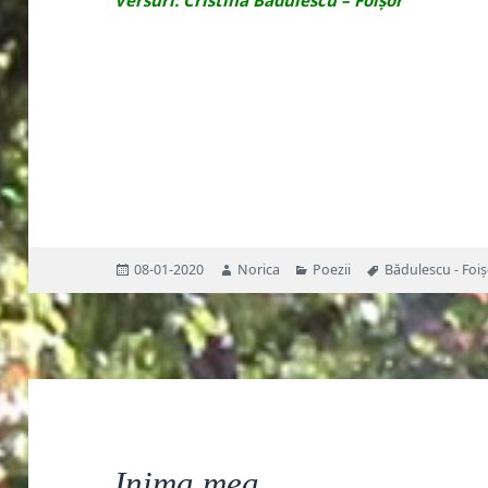
Publicat
Autor
Categorii
Etichete
08-01-2020
Norica
Poezii
Bădulescu - Foiș
pe
Inima mea