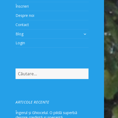
Înscrieri
Despre noi
Contact
extinde
Blog
meniul
Login
copil
Caută
după:
ARTICOLE RECENTE
Îngerul și Ghiocelul. O pildă superbă
despre credință și speranță