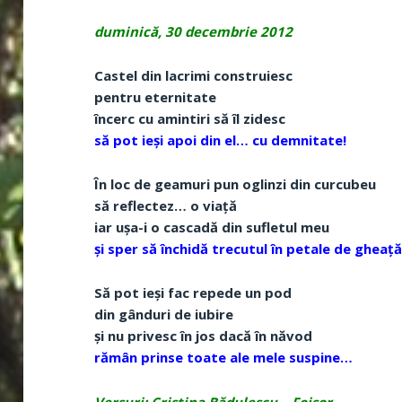
duminică, 30 decembrie 2012
Castel din lacrimi construiesc
pentru eternitate
încerc cu amintiri să îl zidesc
să pot ieși apoi din el… cu demnitate!
În loc de geamuri pun oglinzi din curcubeu
să reflectez… o viață
iar ușa-i o cascadă din sufletul meu
și sper să închidă trecutul în petale de gheață
Să pot ieși fac repede un pod
din gânduri de iubire
și nu privesc în jos dacă în năvod
rămân prinse toate ale mele suspine…
Versuri: Cristina Bădulescu – Foișor