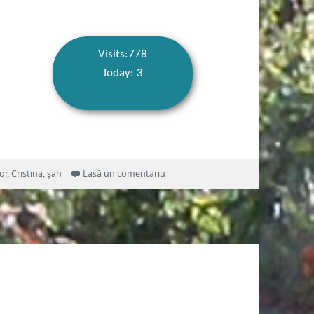
Visits:778
Today: 3
la Castel în curcubeu
or
,
Cristina
,
șah
Lasă un comentariu