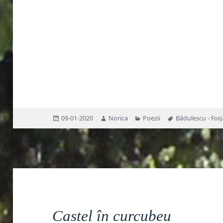
Publicat
Autor
Categorii
Etichete
09-01-2020
Norica
Poezii
Bădulescu - Foiș
pe
Castel în curcubeu