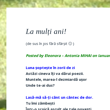
La mulți ani!
(de sus în jos fără sfârșit 🙂 )
Posted by Eleonora – Antonia MIHAI on Ianuar
Luna șoptește în zorii de zi
Astăzi cineva îți va dărui poezii.
Muntele, marea-l dezmiardă ușor
Unde te-ai dus?
Lasă-mă să-ți cânt un cântec de dor.
Tu îmi zâmbești
Într-o scoică ascult ale tale povești.