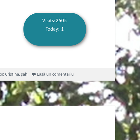
Visits:2605
Today: 1
la Imposibilitate
or
,
Cristina
,
șah
Lasă un comentariu