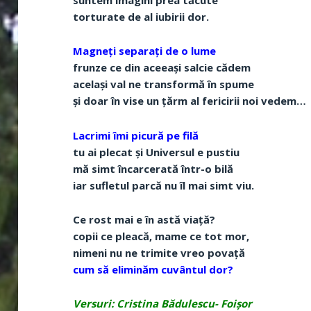
suntem imagini prea tăcute
torturate de al iubirii dor.
Magneți separați de o lume
frunze ce din aceeași salcie cădem
același val ne transformă în spume
și doar în vise un țărm al fericirii noi vedem…
Lacrimi îmi picură pe filă
tu ai plecat și Universul e pustiu
mă simt încarcerată într-o bilă
iar sufletul parcă nu îl mai simt viu.
Ce rost mai e în astă viață?
copii ce pleacă, mame ce tot mor,
nimeni nu ne trimite vreo povață
cum să eliminăm cuvântul dor?
Versuri: Cristina Bădulescu- Foișor