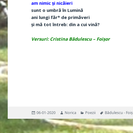
am nimic și nicăieri
sunt o umbră în Lumină
ani lungi făr* de primăveri
și mă tot întreb: din a cui vină?
Versuri: Cristina Bădulescu – Foișor
Publicat
Autor
Categorii
Etichete
06-01-2020
Norica
Poezii
Bădulescu - Foiș
pe